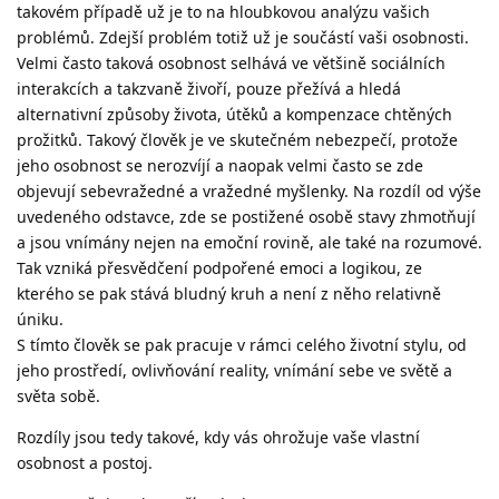
takovém případě už je to na hloubkovou analýzu vašich
problémů. Zdejší problém totiž už je součástí vaši osobnosti.
Velmi často taková osobnost selhává ve většině sociálních
interakcích a takzvaně živoří, pouze přežívá a hledá
alternativní způsoby života, útěků a kompenzace chtěných
prožitků. Takový člověk je ve skutečném nebezpečí, protože
jeho osobnost se nerozvíjí a naopak velmi často se zde
objevují sebevražedné a vražedné myšlenky. Na rozdíl od výše
uvedeného odstavce, zde se postižené osobě stavy zhmotňují
a jsou vnímány nejen na emoční rovině, ale také na rozumové.
Tak vzniká přesvědčení podpořené emoci a logikou, ze
kterého se pak stává bludný kruh a není z něho relativně
úniku.
S tímto člověk se pak pracuje v rámci celého životní stylu, od
jeho prostředí, ovlivňování reality, vnímání sebe ve světě a
světa sobě.
Rozdíly jsou tedy takové, kdy vás ohrožuje vaše vlastní
osobnost a postoj.