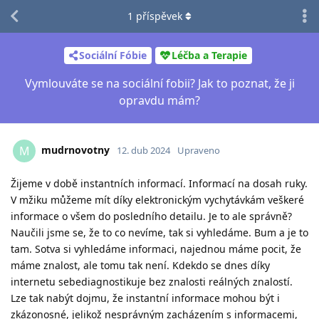
1
příspěvek
Sociální Fóbie
Léčba a Terapie
Vymlouváte se na sociální fobii? Jak to poznat, že ji
opravdu mám?
mudrnovotny
M
12. dub 2024
Upraveno
Žijeme v době instantních informací. Informací na dosah ruky.
V mžiku můžeme mít díky elektronickým vychytávkám veškeré
informace o všem do posledního detailu. Je to ale správně?
Naučili jsme se, že to co nevíme, tak si vyhledáme. Bum a je to
tam. Sotva si vyhledáme informaci, najednou máme pocit, že
máme znalost, ale tomu tak není. Kdekdo se dnes díky
internetu sebediagnostikuje bez znalosti reálných znalostí.
Lze tak nabýt dojmu, že instantní informace mohou být i
zkázonosné, jelikož nesprávným zacházením s informacemi,