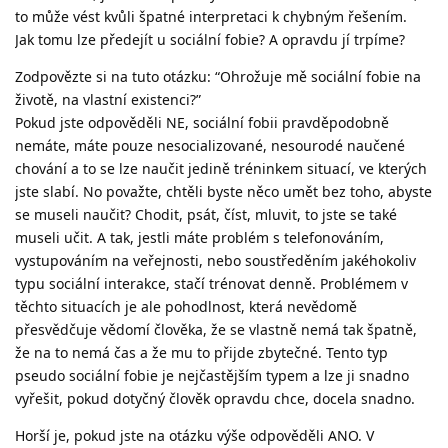
to může vést kvůli špatné interpretaci k chybným řešením.
Jak tomu lze předejít u sociální fobie? A opravdu jí trpíme?
Zodpovězte si na tuto otázku: “Ohrožuje mě sociální fobie na
životě, na vlastní existenci?”
Pokud jste odpověděli NE, sociální fobii pravděpodobně
nemáte, máte pouze nesocializované, nesourodé naučené
chování a to se lze naučit jedině tréninkem situací, ve kterých
jste slabí. No považte, chtěli byste něco umět bez toho, abyste
se museli naučit? Chodit, psát, číst, mluvit, to jste se také
museli učit. A tak, jestli máte problém s telefonováním,
vystupováním na veřejnosti, nebo soustředěním jakéhokoliv
typu sociální interakce, stačí trénovat denně. Problémem v
těchto situacích je ale pohodlnost, která nevědomě
přesvědčuje vědomí člověka, že se vlastně nemá tak špatně,
že na to nemá čas a že mu to přijde zbytečné. Tento typ
pseudo sociální fobie je nejčastějším typem a lze ji snadno
vyřešit, pokud dotyčný člověk opravdu chce, docela snadno.
Horší je, pokud jste na otázku výše odpověděli ANO. V