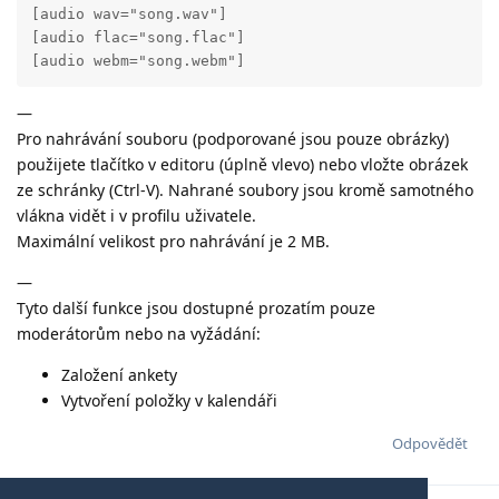
[audio wav="song.wav"]

[audio flac="song.flac"]

[audio webm="song.webm"]
—
Pro nahrávání souboru (podporované jsou pouze obrázky)
použijete tlačítko v editoru (úplně vlevo) nebo vložte obrázek
ze schránky (Ctrl-V). Nahrané soubory jsou kromě samotného
vlákna vidět i v profilu uživatele.
Maximální velikost pro nahrávání je 2 MB.
—
Tyto další funkce jsou dostupné prozatím pouze
moderátorům nebo na vyžádání:
Založení ankety
Vytvoření položky v kalendáři
Odpovědět