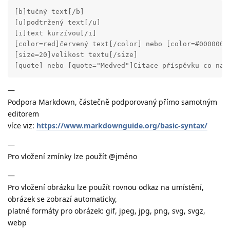
[b]tučný text[/b]

[u]podtržený text[/u]

[i]text kurzívou[/i]

[color=red]červený text[/color] nebo [color=#000000]z
[size=20]velikost textu[/size]

[quote] nebo [quote="Medved"]Citace příspěvku co nap
—
Podpora Markdown, částečně podporovaný přímo samotným
editorem
více viz:
https://www.markdownguide.org/basic-syntax/
—
Pro vložení zmínky lze použít @jméno
—
Pro vložení obrázku lze použít rovnou odkaz na umístění,
obrázek se zobrazí automaticky,
platné formáty pro obrázek: gif, jpeg, jpg, png, svg, svgz,
webp