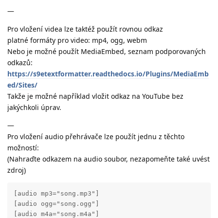
—
Pro vložení videa lze taktéž použít rovnou odkaz
platné formáty pro video: mp4, ogg, webm
Nebo je možné použít MediaEmbed, seznam podporovaných
odkazů:
https://s9etextformatter.readthedocs.io/Plugins/MediaEmb
ed/Sites/
Takže je možné například vložit odkaz na YouTube bez
jakýchkoli úprav.
—
Pro vložení audio přehrávače lze použít jednu z těchto
možností:
(Nahraďte odkazem na audio soubor, nezapomeňte také uvést
zdroj)
[audio mp3="song.mp3"]

[audio ogg="song.ogg"]

[audio m4a="song.m4a"]
